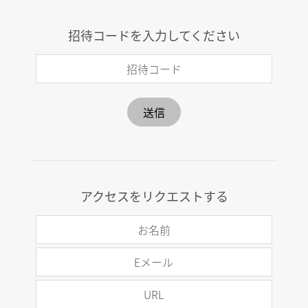
Skip to main content
招待コードを入力してください
利用規約
招待コード
株式会社ディージーワン（以下、「当社」といいます。）
送信
は、当社が提供するDG1（以下、「本サービス」といいま
す。）について、以下のとおり利用規約（以下、「本利用
規約」といいます。）を定めます。本サービスを利用する
ためには、本利用規約の全てに同意していただく必要があ
り、本サービスを利用したときは、本利用規約に同意した
アクセスをリクエストする
ものとみなされるものとします。
お名前
Eメール
URL