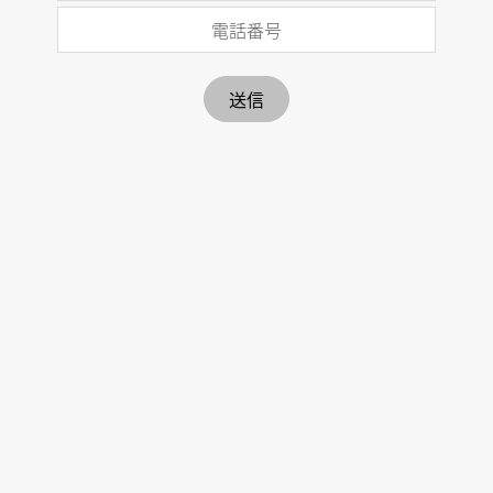
福岡拠点の観光メディア
電話番号
SUiTO FUKUOKA
送信
福岡県福岡市
suito@inboundhub.jp
お問合せフォーム
よくある質問
ニュースレターの購読